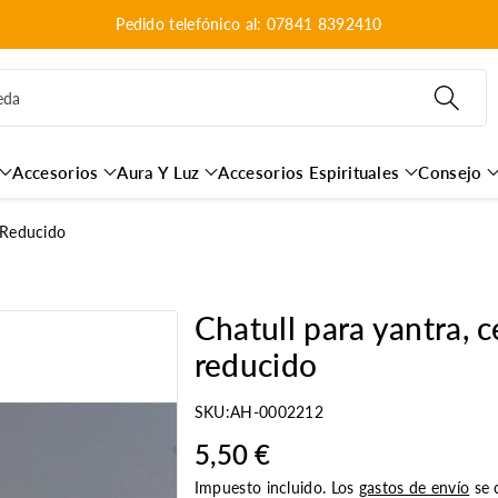
Pedido telefónico al: 07841 8392410
eda
Accesorios
Aura Y Luz
Accesorios Espirituales
Consejo
o Reducido
Chatull para yantra, c
reducido
SKU:
AH-0002212
5,50 €
Impuesto incluido. Los
gastos de envío
se c