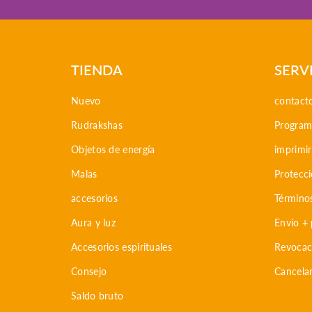
TIENDA
SERV
Nuevo
contact
Rudrakshas
Programa
Objetos de energía
imprimir
Malas
Protecc
accesorios
Término
Aura y luz
Envío +
Accesorios espirituales
Revocac
Consejo
Cancela
Saldo bruto