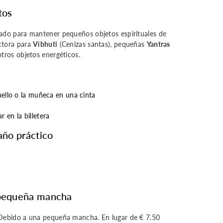
tos
do para mantener pequeños objetos espirituales de
ctora para
Vibhuti
(Cenizas santas), pequeñas
Yantras
tros objetos energéticos.
uello o la muñeca en una cinta
 en la billetera
año práctico
 pequeña mancha
ebido a una pequeña mancha. En lugar de € 7.50