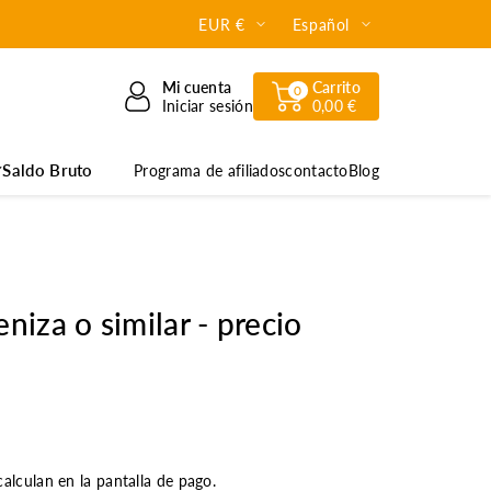
EUR €
Español
Mi cuenta
Carrito
0
Iniciar sesión
0,00 €
Saldo Bruto
Programa de afiliados
contacto
Blog
eniza o similar - precio
alculan en la pantalla de pago.