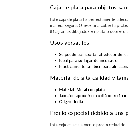
Caja de plata para objetos san
similar
similar
Este
caja de plata
Es perfectamente adecua
-
-
manera segura. Ofrece una cubierta prote
(Diagramas dibujados en plata o cobre) u o
precio
precio
Usos versátiles
reducido
reducido
Se puede transportar alrededor del c
Ideal para su lugar de meditación
Prácticamente también para almacenar
Material de alta calidad y tam
Material:
Metal con plata
Tamaño:
aprox. 5 cm x diámetro 1 cm
Origen:
India
Precio especial debido a una
Esta caja es actualmente
precio reducido
D