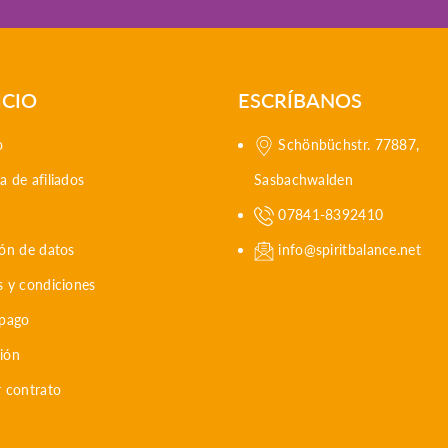
ICIO
ESCRÍBANOS
o
Schönbüchstr. 77887,
 de afiliados
Sasbachwalden
07841-8392410
ión de datos
info@spiritbalance.net
s y condiciones
 pago
ión
r contrato