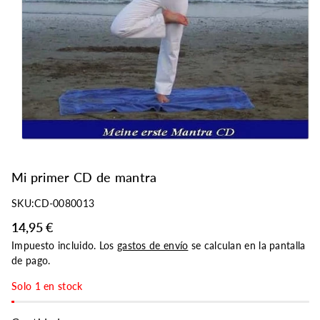
r
o
d
u
c
t
o
Mi primer CD de mantra
SKU:
CD-0080013
14,95 €
Impuesto incluido. Los
gastos de envío
se calculan en la pantalla
de pago.
Solo 1 en stock