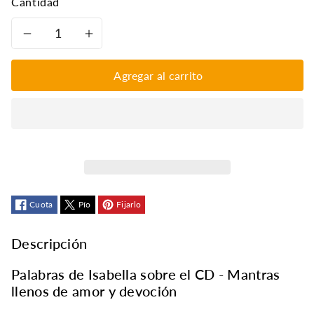
Cantidad
Reducir
Aumentar
cantidad
cantidad
Agregar al carrito
para
para
Mi
Mi
primer
primer
CD
CD
Cuota
Pío
Fijarlo
de
de
Descripción
mantra
mantra
Palabras de Isabella sobre el CD - Mantras
llenos de amor y devoción