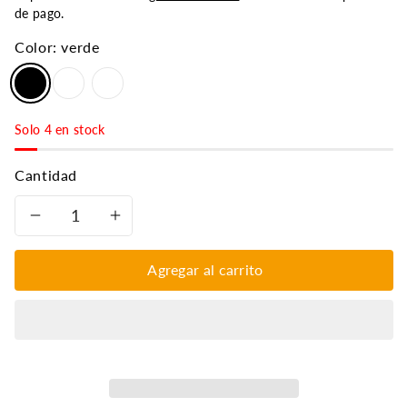
de pago.
Color:
verde
Solo 4 en stock
Cantidad
Reducir
Aumentar
cantidad
cantidad
Agregar al carrito
para
para
Roller
Roller
de
de