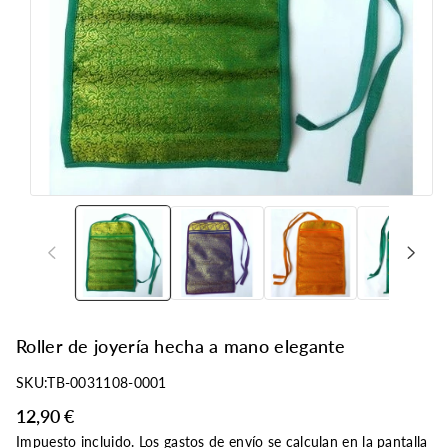
r
o
d
u
c
t
o
Roller de joyería hecha a mano elegante
SKU:
TB-0031108-0001
12,90 €
Impuesto incluido. Los
gastos de envío
se calculan en la pantalla