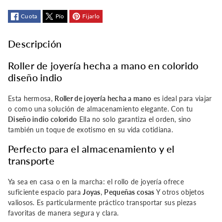
joyería
joyería
Cuota
Pío
Fijarlo
hecha
hecha
Descripción
a
a
Roller de joyería hecha a mano en colorido
mano
mano
diseño indio
elegante
elegante
Esta hermosa,
Roller de joyería hecha a mano
es ideal para viajar
o como una solución de almacenamiento elegante. Con tu
Diseño indio colorido
Ella no solo garantiza el orden, sino
también un toque de exotismo en su vida cotidiana.
Perfecto para el almacenamiento y el
transporte
Ya sea en casa o en la marcha: el rollo de joyería ofrece
suficiente espacio para
Joyas
,
Pequeñas cosas
Y otros objetos
valiosos. Es particularmente práctico transportar sus piezas
favoritas de manera segura y clara.