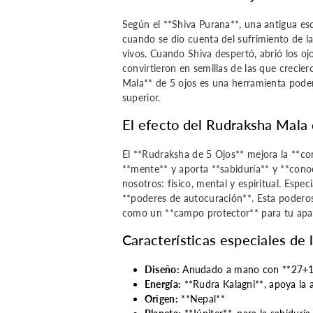
Según el **Shiva Purana**, una antigua es
cuando se dio cuenta del sufrimiento de l
vivos. Cuando Shiva despertó, abrió los ojo
convirtieron en semillas de las que crecie
Mala** de 5 ojos es una herramienta poder
superior.
El efecto del Rudraksha Mala 
El **Rudraksha de 5 Ojos** mejora la **con
**mente** y aporta **sabiduría** y **cono
nosotros: físico, mental y espiritual. Esp
**poderes de autocuración**. Esta poderos
como un **campo protector** para tu apa
Características especiales de 
Diseño:
Anudado a mano con **27+1 c
Energía:
**Rudra Kalagni**, apoya la 
Origen:
**Nepal**