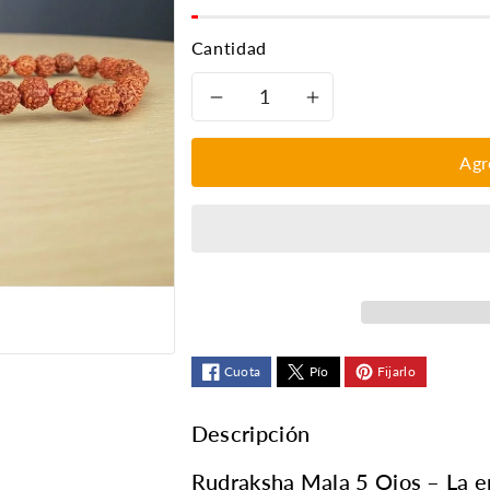
Cantidad
Reducir
Aumentar
cantidad
cantidad
Agr
para
para
Sumarni
Sumarni
Rudraksha-
Rudraksha-
Mala
Mala
Cuota
Pío
Fijarlo
27+1
27+1
Descripción
Rudraksha Mala 5 Ojos – La e