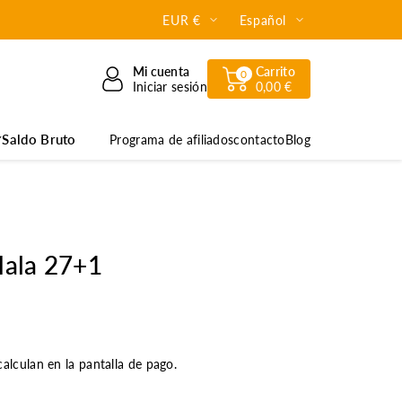
EUR €
Español
Mi cuenta
Carrito
0
Iniciar sesión
0,00 €
Saldo Bruto
Programa de afiliados
contacto
Blog
ala 27+1
alculan en la pantalla de pago.