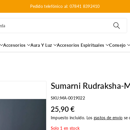
Pedido telefónico al: 07841 8392410
eda
Accesorios
Aura Y Luz
Accesorios Espirituales
Consejo
Sumarni Rudraksha-M
SKU:
MA-0019022
25,90 €
Impuesto incluido. Los
gastos de envío
se c
Solo 1 en stock