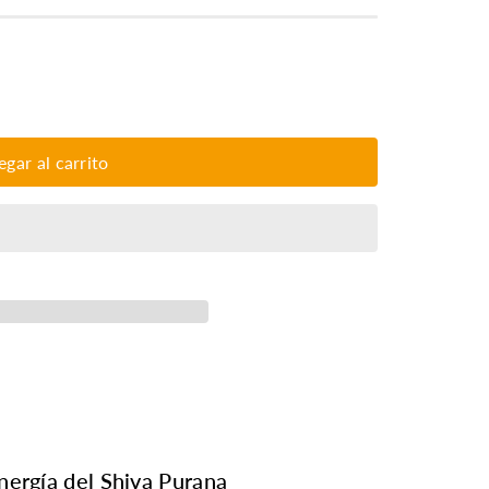
egar al carrito
nergía del Shiva Purana