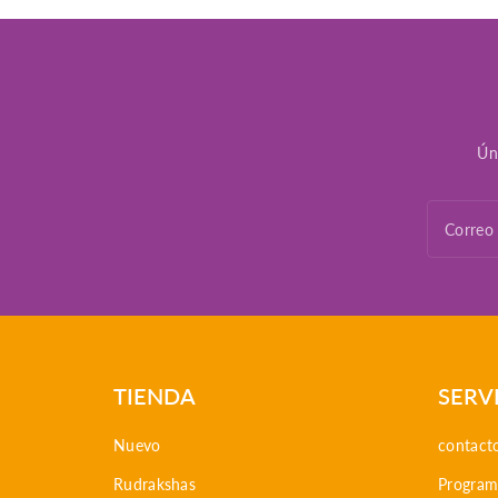
Ún
Correo 
TIENDA
SERV
Nuevo
contact
Rudrakshas
Programa