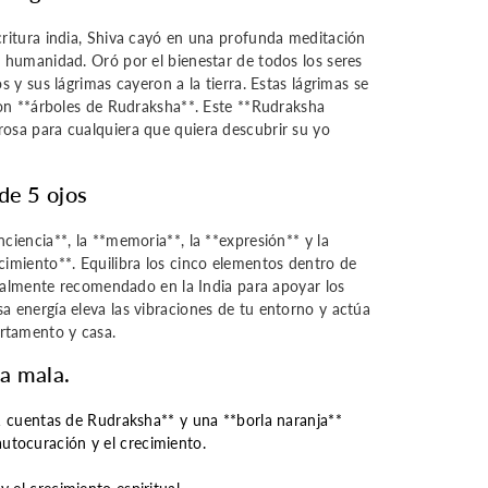
critura india, Shiva cayó en una profunda meditación
a humanidad. Oró por el bienestar de todos los seres
s y sus lágrimas cayeron a la tierra. Estas lágrimas se
ron **árboles de Rudraksha**. Este **Rudraksha
osa para cualquiera que quiera descubrir su yo
de 5 ojos
ciencia**, la **memoria**, la **expresión** y la
cimiento**. Equilibra los cinco elementos dentro de
ecialmente recomendado en la India para apoyar los
a energía eleva las vibraciones de tu entorno y actúa
rtamento y casa.
la mala.
uentas de Rudraksha** y una **borla naranja**
autocuración y el crecimiento.