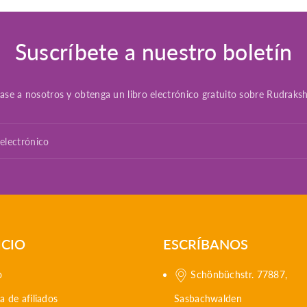
Suscríbete a nuestro boletín
ase a nosotros y obtenga un libro electrónico gratuito sobre Rudraksh
electrónico
ICIO
ESCRÍBANOS
o
Schönbüchstr. 77887,
 de afiliados
Sasbachwalden