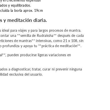
 y el crecimiento espiritual
ados y equilibrados.
cluida la borla aprox. 19cm
 y meditación diaria.
ideal para viajes y para largos procesos de mantra.
contar una **semilla de Rudraksha** después de cada
epeticiones de mantras** intensivas, como 21 x 108, sin
to profundiza y apoya tu **práctica de meditación**.
l**, pueden producirse ligeras variaciones en
dos a diagnosticar, tratar, curar ni prevenir ninguna
idad exclusiva del usuario.