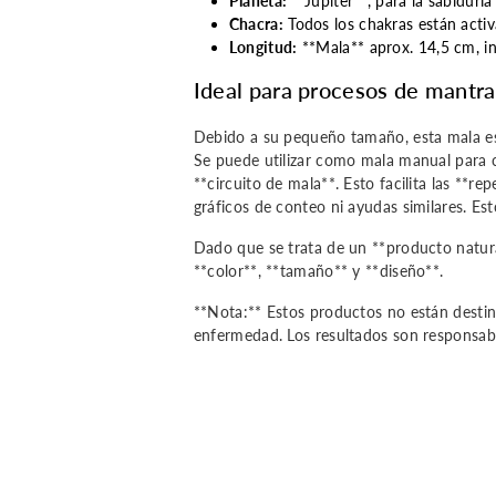
Planeta:
**Júpiter**, para la sabiduría
Chacra:
Todos los chakras están activ
Longitud:
**Mala** aprox. 14,5 cm, in
Ideal para procesos de mantras
Debido a su pequeño tamaño, esta mala es 
Se puede utilizar como mala manual para 
**circuito de mala**. Esto facilita las **r
gráficos de conteo ni ayudas similares. Es
Dado que se trata de un **producto natura
**color**, **tamaño** y **diseño**.
**Nota:** Estos productos no están destina
enfermedad. Los resultados son responsabil