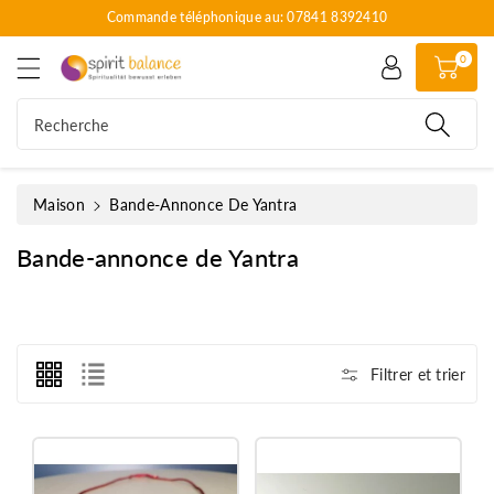
Commande téléphonique au: 07841 8392410
s
e
0
r
a
u
Recherche
c
o
n
Maison
Bande-Annonce De Yantra
t
e
C
Bande-annonce de Yantra
n
u
o
l
l
e
Filtrer et trier
c
t
i
o