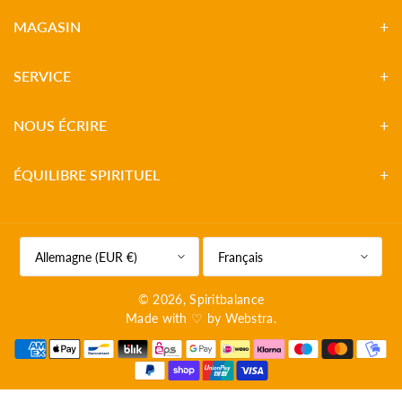
MAGASIN
SERVICE
NOUS ÉCRIRE
ÉQUILIBRE SPIRITUEL
Allemagne (EUR €)
Français
© 2026,
Spiritbalance
Made with ♡ by
Webstra
.
M
o
y
e