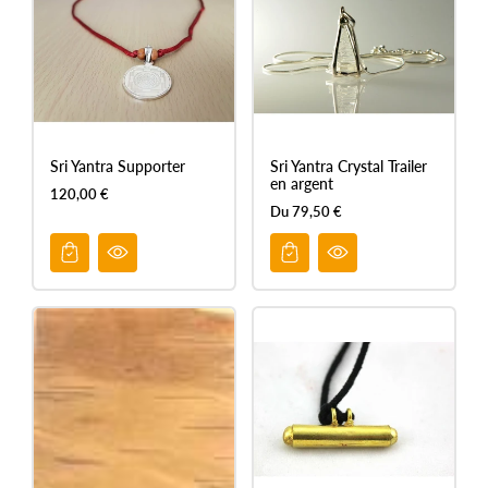
n
:
Sri Yantra Supporter
Sri Yantra Crystal Trailer
en argent
120,00 €
Du 79,50 €