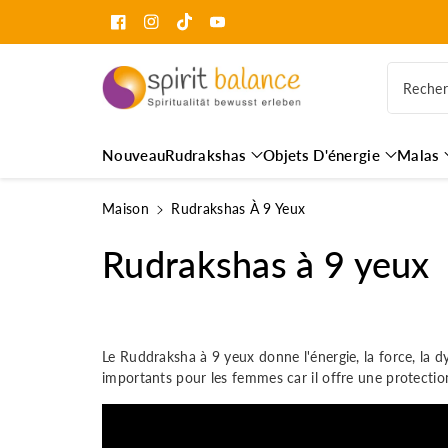
s
s
Facebook
Instagram
TikTok
YouTube
e
r
a
Reche
u
c
o
Nouveau
Rudrakshas
Objets D'énergie
Malas
n
t
Maison
Rudrakshas À 9 Yeux
e
n
C
Rudrakshas à 9 yeux
u
o
l
Le Ruddraksha à 9 yeux donne l'énergie, la force, la d
l
importants pour les femmes car il offre une protection
e