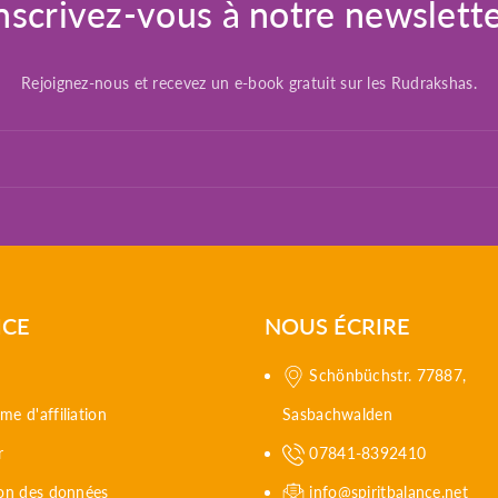
nscrivez-vous à notre newslett
Rejoignez-nous et recevez un e-book gratuit sur les Rudrakshas.
ICE
NOUS ÉCRIRE
Schönbüchstr. 77887,
e d'affiliation
Sasbachwalden
r
07841-8392410
ion des données
info@spiritbalance.net