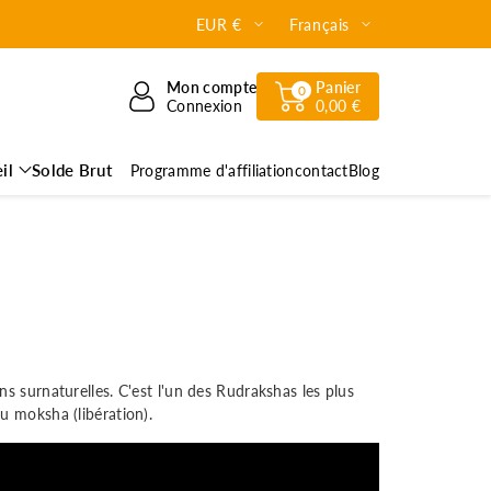
EUR €
Français
Mon compte
Panier
0
Connexion
0,00 €
il
Solde Brut
Programme d'affiliation
contact
Blog
ns surnaturelles. C'est l'un des Rudrakshas les plus
u moksha (libération).