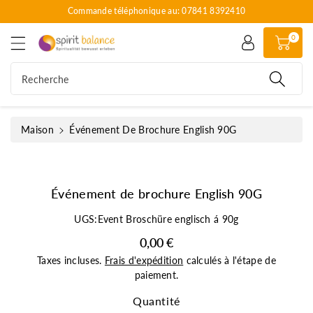
Commande téléphonique au: 07841 8392410
a
s
s
e
0
s
r
e
a
r
u
Recherche
a
c
u
o
x
n
in
Maison
Événement De Brochure English 90G
t
f
e
o
n
r
u
m
Événement de brochure English 90G
a
ti
UGS:
Event Broschüre englisch á 90g
o
0,00 €
n
Taxes incluses.
Frais d'expédition
calculés à l'étape de
s
paiement.
p
r
Quantité
o