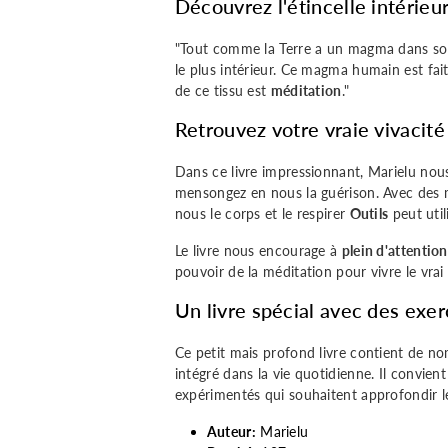
Découvrez l'étincelle intérieur
des
des
"Tout comme la Terre a un magma dans son 
le plus intérieur. Ce magma humain est fai
exercices
exercices
de ce tissu est
méditation
."
pratiques
pratiques
Retrouvez votre vraie vivacité
.-
.-
Dans ce livre impressionnant, Marielu nou
mensongez en nous la guérison. Avec des 
Marielou
Marielou
nous le corps et le respirer
Outils
peut util
Lörler
Lörler
Le livre nous encourage à
plein d'attentio
pouvoir de la méditation pour vivre le vrai
Un livre spécial avec des exer
Ce petit mais profond livre contient de 
intégré dans la vie quotidienne. Il convien
expérimentés qui souhaitent approfondir l
Auteur:
Marielu