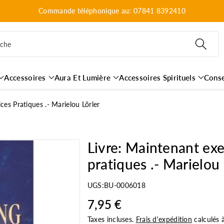
Commande téléphonique au: 07841 8392410
rche
Accessoires
Aura Et Lumière
Accessoires Spirituels
Conse
ces Pratiques .- Marielou Lörler
Livre: Maintenant exe
pratiques .- Marielou 
UGS:
BU-0006018
7,95 €
Taxes incluses.
Frais d'expédition
calculés 