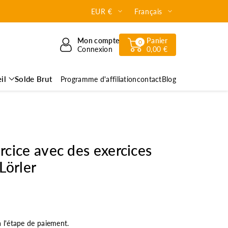
EUR €
Français
Mon compte
Panier
0
Connexion
0,00 €
il
Solde Brut
Programme d'affiliation
contact
Blog
rcice avec des exercices
Lörler
à l'étape de paiement.