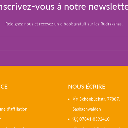
nscrivez-vous à notre newslett
Rejoignez-nous et recevez un e-book gratuit sur les Rudrakshas.
ICE
NOUS ÉCRIRE
Schönbüchstr. 77887,
e d'affiliation
Sasbachwalden
r
07841-8392410