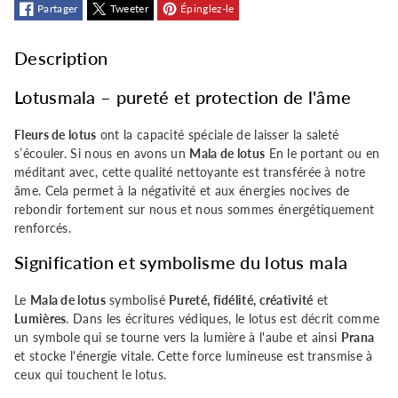
mala
mala
Partager
Tweeter
Épinglez-le
de
de
Description
haute
haute
Lotusmala – pureté et protection de l'âme
qualité
qualité
Fleurs de lotus
ont la capacité spéciale de laisser la saleté
s’écouler. Si nous en avons un
Mala de lotus
En le portant ou en
méditant avec, cette qualité nettoyante est transférée à notre
âme. Cela permet à la négativité et aux énergies nocives de
rebondir fortement sur nous et nous sommes énergétiquement
renforcés.
Signification et symbolisme du lotus mala
Le
Mala de lotus
symbolisé
Pureté, fidélité, créativité
et
Lumières
. Dans les écritures védiques, le lotus est décrit comme
un symbole qui se tourne vers la lumière à l'aube et ainsi
Prana
et stocke l'énergie vitale. Cette force lumineuse est transmise à
ceux qui touchent le lotus.