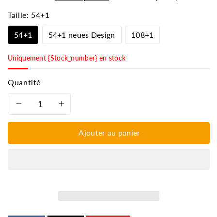
Taille:
54+1
54+1
54+1 neues Design
108+1
Uniquement {Stock_number} en stock
Quantité
Réduire
Augmenter
la
la
Ajouter au panier
quantité
quantité
de
de
Lotus-
Lotus-