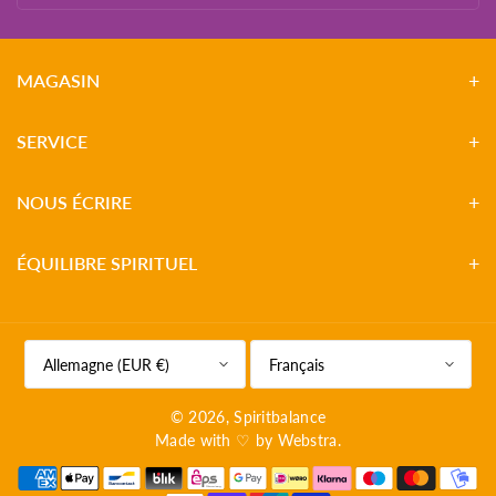
MAGASIN
SERVICE
NOUS ÉCRIRE
ÉQUILIBRE SPIRITUEL
Allemagne (EUR €)
Français
© 2026,
Spiritbalance
Made with ♡ by
Webstra
.
M