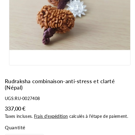
o
d
ui
ts
Rudraksha combinaison-anti-stress et clarté
(Népal)
UGS:
RU-0027408
337,00 €
Taxes incluses.
Frais d'expédition
calculés à l'étape de paiement.
Quantité