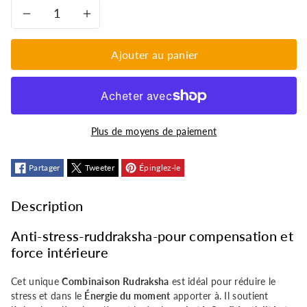
Réduire
Augmenter
la
la
Ajouter au panier
quantité
quantité
de
de
Plus de moyens de paiement
Rudraksha
Rudraksha
combinaison-
Partager
Tweeter
combinaison-
Épinglez-le
anti-
anti-
Description
stress
stress
Anti-stress-ruddraksha-pour compensation et
force intérieure
et
et
Cet unique
Combinaison Rudraksha
est idéal pour réduire le
clarté
clarté
stress et dans le
Énergie du moment
apporter à. Il soutient