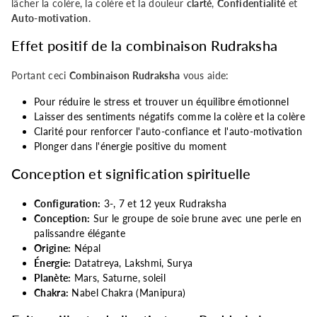
lâcher la colère, la colère et la douleur
clarté
,
Confidentialité
et
(Népal)
(Népal)
Auto-motivation
.
Effet positif de la combinaison Rudraksha
Portant ceci
Combinaison Rudraksha
vous aide:
Pour réduire le stress et trouver un équilibre émotionnel
Laisser des sentiments négatifs comme la colère et la colère
Clarité pour renforcer l'auto-confiance et l'auto-motivation
Plonger dans l'énergie positive du moment
Conception et signification spirituelle
Configuration:
3-, 7 et 12 yeux Rudraksha
Conception:
Sur le groupe de soie brune avec une perle en
palissandre élégante
Origine:
Népal
Énergie:
Datatreya, Lakshmi, Surya
Planète:
Mars, Saturne, soleil
Chakra:
Nabel Chakra (Manipura)