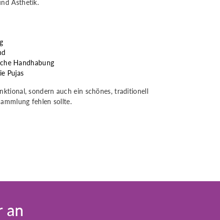
und Ästhetik.
g
nd
fache Handhabung
ie Pujas
nktional, sondern auch ein schönes, traditionell
 Sammlung fehlen sollte.
r an