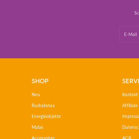
Sc
E-Mail
SHOP
SERV
Neu
Kontakt
Rudrakshas
Affiliat
Energieobjekte
Impres
Malas
Datensc
Accessoires
AGB