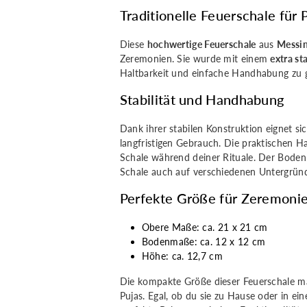
-
-
Traditionelle Feuerschale für 
klein
klein
Diese
hochwertige Feuerschale
aus
Messi
Zeremonien. Sie wurde mit einem
extra st
-
-
Haltbarkeit und einfache Handhabung zu g
traditionelles
traditionelle
Stabilität und Handhabung
Design
Design
Dank ihrer stabilen Konstruktion eignet si
langfristigen Gebrauch. Die praktischen H
Schale während deiner Rituale. Der Boden is
Schale auch auf verschiedenen Untergründ
Perfekte Größe für Zeremoni
Obere Maße: ca. 21 x 21 cm
Bodenmaße: ca. 12 x 12 cm
Höhe: ca. 12,7 cm
Die kompakte Größe dieser Feuerschale mac
Pujas. Egal, ob du sie zu Hause oder in ei