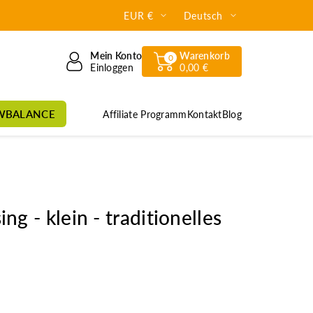
EUR €
Deutsch
Mein Konto
Warenkorb
0
Einloggen
0,00 €
WBALANCE
Affiliate Programm
Kontakt
Blog
g - klein - traditionelles