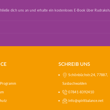
hließe dich uns an und erhalte ein kostenloses E-Book über Rudraksh
ICE
SCHREIB UNS
Schönbüchstr.24, 77887,
e Programm
Sasbachwalden
sum
07841-8392410
hutz
info@spiritbalance.net