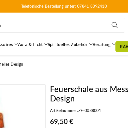
Telefonische Bestellung unter: 07841 8392410
n
ssoires
Aura & Licht
Spirituelles Zubehör
Beratung
RA
nelles Design
Feuerschale aus Messin
Design
Artikelnummer:
ZE-0038001
69,50 €