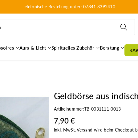
Telefonische Bestellung unter: 07841 8392410
n
ssoires
Aura & Licht
Spirituelles Zubehör
Beratung
RA
Geldbörse aus indisch
Artikelnummer:
TB-0031111-0013
7,90 €
inkl. MwSt.
Versand
wird beim Checkout b