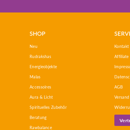
SHOP
SERV
Neu
Kontakt
Rudrakshas
Affiliat
Energieobjekte
Impres
Malas
Datensc
Accessoires
AGB
Aura & Licht
Versand
Spirituelles Zubehör
Widerru
Beratung
Vert
Rawbalance