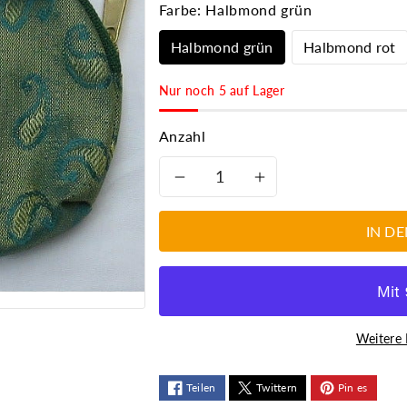
Farbe:
Halbmond grün
Halbmond grün
Halbmond rot
Nur noch 5 auf Lager
Anzahl
Verringere
Erhöhe
die
die
IN D
Menge
Menge
für
für
Weitere 
Geldbörse
Geldbörse
aus
aus
Teilen
Twittern
Pin es