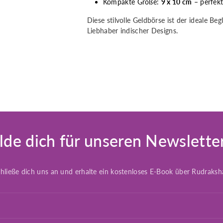
Kompakte Größe:
9 x 10 cm
– perfekt
Diese stilvolle Geldbörse ist der ideale Be
Liebhaber indischer Designs.
de dich für unseren Newslette
hließe dich uns an und erhalte ein kostenloses E-Book über Rudraksh