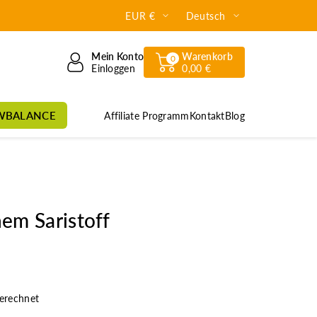
EUR €
Deutsch
Mein Konto
Warenkorb
0
Einloggen
0,00 €
WBALANCE
Affiliate Programm
Kontakt
Blog
em Saristoff
erechnet