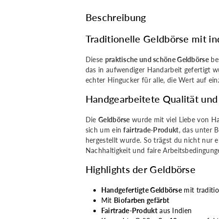
indischem
indischem
Beschreibung
Saristoff
Saristoff
Traditionelle Geldbörse mit i
Diese
praktische und schöne Geldbörse
bes
das in aufwendiger Handarbeit gefertigt wu
echter Hingucker für alle, die Wert auf ein
Handgearbeitete Qualität und
Die
Geldbörse
wurde mit viel Liebe von Ha
sich um ein
fairtrade-Produkt
, das unter 
hergestellt wurde. So trägst du nicht nur 
Nachhaltigkeit und faire Arbeitsbedingung
Highlights der Geldbörse
Handgefertigte Geldbörse
mit traditi
Mit
Biofarben gefärbt
Fairtrade-Produkt
aus Indien