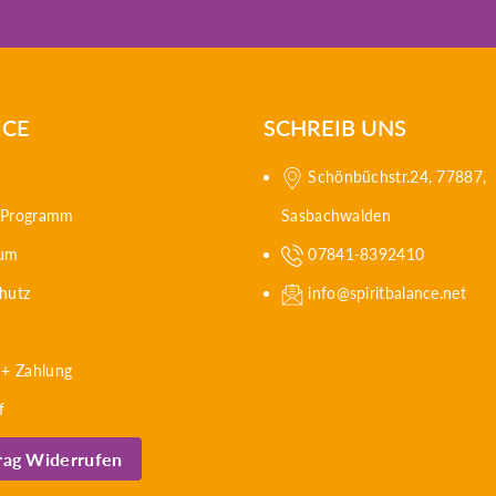
ICE
SCHREIB UNS
Schönbüchstr.24, 77887,
e Programm
Sasbachwalden
sum
07841-8392410
hutz
info@spiritbalance.net
 + Zahlung
f
rag Widerrufen