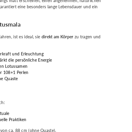
fangs matt erscheinen, einen angenehmen, natürlichen
arantiert eine besonders lange Lebensdauer und ein
tusmala
hren, ist es ideal, sie
direkt am Körper
zu tragen und
erkraft und Erleuchtung
ärkt die persönliche Energie
ten Lotussamen
er 108+1 Perlen
ne Quaste
ch:
tuale
uelle Praktiken
 von ca. 88 cm (ohne Quaste).