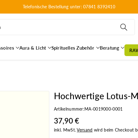
Telefonische Bestellung unter: 07841 8392410
n
ssoires
Aura & Licht
Spirituelles Zubehör
Beratung
RA
Hochwertige Lotus-M
Artikelnummer:
MA-0019000-0001
37,90 €
inkl. MwSt.
Versand
wird beim Checkout b