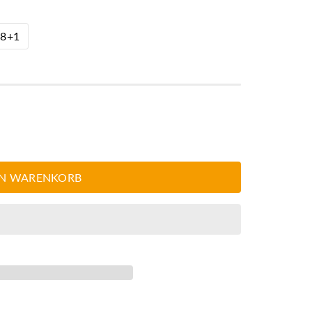
08+1
EN WARENKORB
e