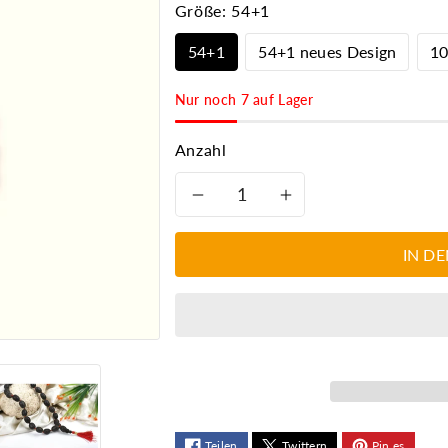
Größe:
54+1
54+1
54+1 neues Design
1
Nur noch 7 auf Lager
Anzahl
Verringere
Erhöhe
die
die
IN D
Menge
Menge
für
für
Hochwertige
Hochwertig
Lotus-
Lotus-
Teilen
Twittern
Pin es