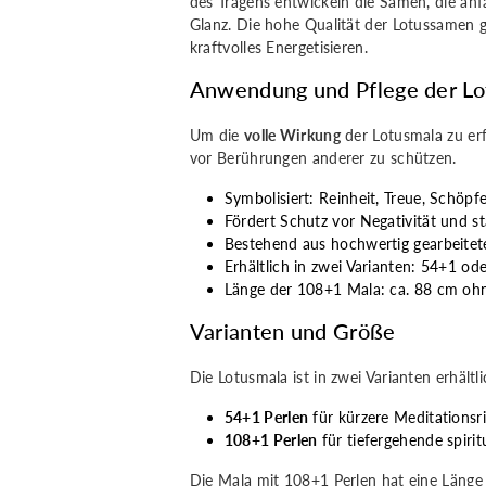
des Tragens entwickeln die Samen, die an
Glanz. Die hohe Qualität der Lotussamen g
kraftvolles Energetisieren.
Anwendung und Pflege der Lo
Um die
volle Wirkung
der Lotusmala zu erfa
vor Berührungen anderer zu schützen.
Symbolisiert: Reinheit, Treue, Schöpf
Fördert Schutz vor Negativität und st
Bestehend aus hochwertig gearbeite
Erhältlich in zwei Varianten: 54+1 od
Länge der 108+1 Mala: ca. 88 cm oh
Varianten und Größe
Die Lotusmala ist in zwei Varianten erhältli
54+1 Perlen
für kürzere Meditationsri
108+1 Perlen
für tiefergehende spirit
Die Mala mit 108+1 Perlen hat eine Länge