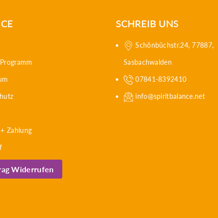
ICE
SCHREIB UNS
Schönbüchstr.24, 77887,
e Programm
Sasbachwalden
sum
07841-8392410
hutz
info@spiritbalance.net
 + Zahlung
f
rag Widerrufen