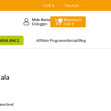
EUR €
Deutsch
Mein Konto
Warenkorb
0
Einloggen
0,00 €
WBALANCE
Affiliate Programm
Kontakt
Blog
ala
erechnet