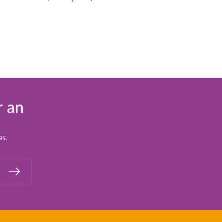
r an
as.