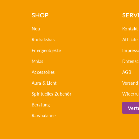
SHOP
SERV
Neu
Kontakt
Rudrakshas
Affiliat
Energieobjekte
Impres
Malas
Datensc
Accessoires
AGB
Aura & Licht
Versand
Spirituelles Zubehör
Widerru
Beratung
Vert
Rawbalance