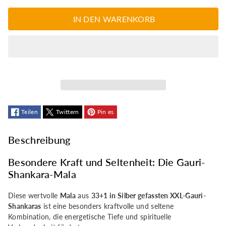
die
die
IN DEN WARENKORB
Menge
Menge
für
für
Kostbare
Kostbare
Mala
Mala
Teilen
Twittern
Pin es
mit
mit
Beschreibung
33+1
33+1
Besondere Kraft und Seltenheit: Die Gauri-
Gauri-
Gauri-
Shankara-Mala
Shankaras
Shankaras
Diese wertvolle
Mala
aus
33+1 in Silber gefassten XXL-Gauri-
Shankaras
ist eine besonders kraftvolle und seltene
Kombination, die energetische Tiefe und spirituelle