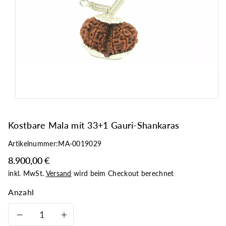
n
g
e
n
Kostbare Mala mit 33+1 Gauri-Shankaras
Artikelnummer:
MA-0019029
8.900,00 €
inkl. MwSt.
Versand
wird beim Checkout berechnet
Anzahl
Verringere
Erhöhe