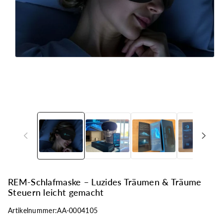
ri
n
g
e
n
REM-Schlafmaske – Luzides Träumen & Träume
Steuern leicht gemacht
Artikelnummer:
AA-0004105