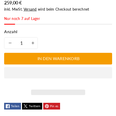
259,00 €
inkl. MwSt.
Versand
wird beim Checkout berechnet
Nur noch 7 auf Lager
Anzahl
Verringere
Erhöhe
die
die
IN DEN WARENKORB
Menge
Menge
für
für
REM-
REM-
Schlafmaske
Schlafmaske
Teilen
Twittern
Pin es
–
–