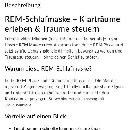
Beschreibung
Luzides
Luzides
REM-Schlafmaske – Klarträume
Träumen
Träumen
erleben & Träume steuern
&amp;
&amp;
Erlebe
luzides Träumen
(lucid träumen) einfacher als je zuvor:
Unsere
REM Maske
erkennt automatisch deine REM-Phase und
Träume
Träume
setzt sanfte Lichtsignale, die dir helfen, bewusst zu werden und
Träume zu steuern
– ohne deinen Schlaf zu stören.
Steuern
Steuern
Warum diese REM-Schlafmaske?
leicht
leicht
In der
REM-Phase
sind Träume am intensivsten. Die Maske
gemacht
gemacht
registriert Augenbewegungen, gibt individuell anpassbare Signale
und unterstützt dich dabei, schneller und stabiler in den
Klartraum
zu gelangen. So verbindest du
Erholung
mit
Traumkontrolle
.
Vorteile auf einen Blick
Lucid träumen schneller lernen:
gezielte Signale