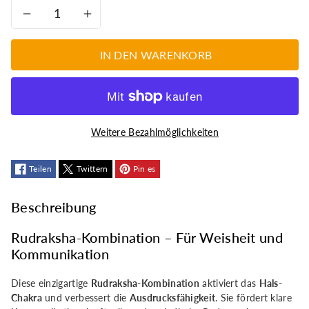
Verringere
Erhöhe
die
die
IN DEN WARENKORB
Menge
Menge
für
für
Weitere Bezahlmöglichkeiten
Rudraksha-
Rudraksha-
Kombination
Teilen
Twittern
Kombination
Pin es
-
-
Beschreibung
Weisheit
Weisheit
Rudraksha-Kombination – Für Weisheit und
Kommunikation
und
und
Diese einzigartige
Rudraksha-Kombination
aktiviert das
Hals-
Kommunikation
Kommunikation
Chakra
und verbessert die
Ausdrucksfähigkeit
. Sie fördert klare