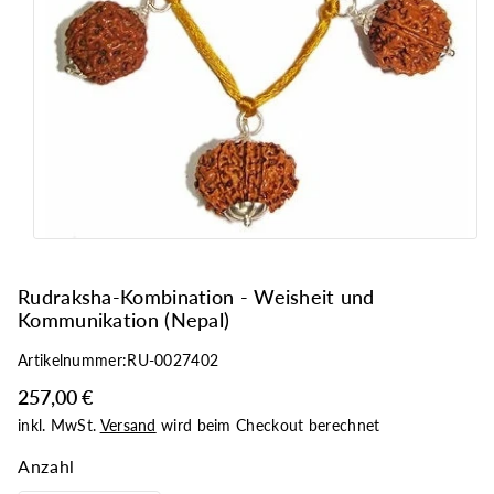
ri
n
g
e
n
Rudraksha-Kombination - Weisheit und
Kommunikation (Nepal)
Artikelnummer:
RU-0027402
257,00 €
inkl. MwSt.
Versand
wird beim Checkout berechnet
Anzahl