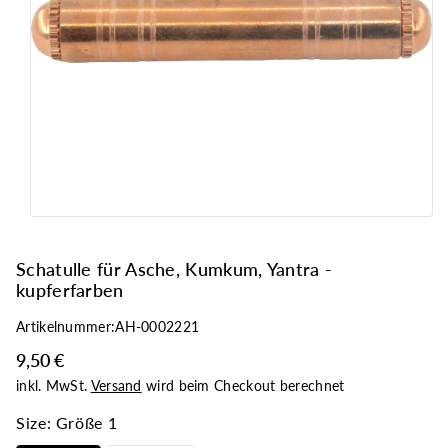
ri
n
g
e
n
Schatulle für Asche, Kumkum, Yantra -
kupferfarben
Artikelnummer:
AH-0002221
9,50 €
inkl. MwSt.
Versand
wird beim Checkout berechnet
Size:
Größe 1