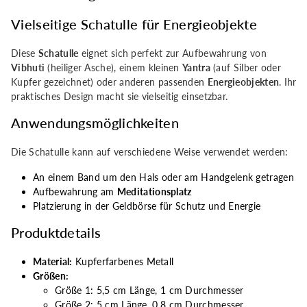
Kumkum,
Kumkum,
Vielseitige Schatulle für Energieobjekte
Yantra
Yantra
Diese
Schatulle
eignet sich perfekt zur Aufbewahrung von
Vibhuti
(heiliger Asche), einem kleinen
Yantra
(auf Silber oder
-
-
Kupfer gezeichnet) oder anderen passenden
Energieobjekten
. Ihr
praktisches Design macht sie vielseitig einsetzbar.
kupferfarben
kupferfarben
Anwendungsmöglichkeiten
Die Schatulle kann auf verschiedene Weise verwendet werden:
An einem Band um den Hals oder am Handgelenk getragen
Aufbewahrung am
Meditationsplatz
Platzierung in der Geldbörse für Schutz und Energie
Produktdetails
Material:
Kupferfarbenes Metall
Größen:
Größe 1: 5,5 cm Länge, 1 cm Durchmesser
Größe 2: 5 cm Länge, 0,8 cm Durchmesser