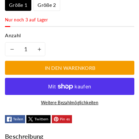
Größe 1
Größe 2
Nur noch 3 auf Lager
Anzahl
Verringere
Erhöhe
die
die
IN DEN WARENKORB
Menge
Menge
für
für
Weitere Bezahlmöglichkeiten
Schatulle
Schatulle
für
Teilen
Twittern
für
Pin es
Asche,
Asche,
Beschreibung