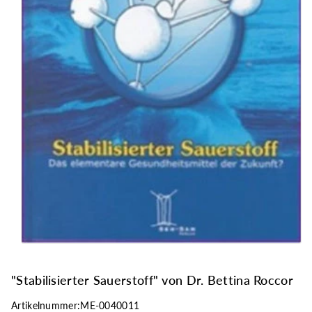
ri
n
g
e
n
"Stabilisierter Sauerstoff" von Dr. Bettina Roccor
Artikelnummer:
ME-0040011