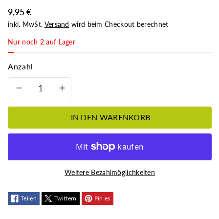
9,95 €
inkl. MwSt.
Versand
wird beim Checkout berechnet
Nur noch 2 auf Lager
Anzahl
Verringere
Erhöhe
die
die
IN DEN WARENKORB
Menge
Menge
für
für
Weitere Bezahlmöglichkeiten
&quot;Stabilisierter
&quot;Stabilisierter
Sauerstoff&quot;
Teilen
Twittern
Sauerstoff&quot;
Pin es