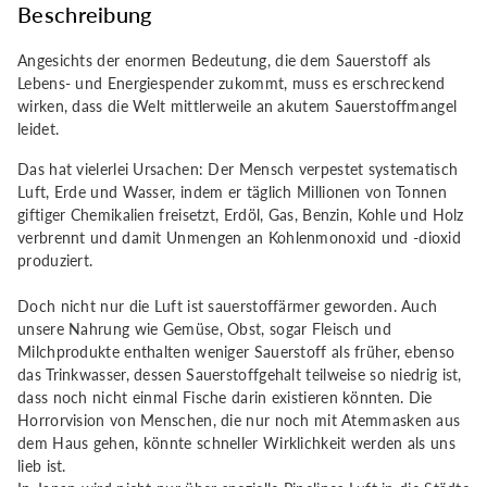
von
von
Beschreibung
Dr.
Dr.
Angesichts der enormen Bedeutung, die dem Sauerstoff als
Lebens- und Energiespender zukommt, muss es erschreckend
Bettina
Bettina
wirken, dass die Welt mittlerweile an akutem Sauerstoffmangel
leidet.
Roccor
Roccor
Das hat vielerlei Ursachen: Der Mensch verpestet systematisch
Luft, Erde und Wasser, indem er täglich Millionen von Tonnen
giftiger Chemikalien freisetzt, Erdöl, Gas, Benzin, Kohle und Holz
verbrennt und damit Unmengen an Kohlenmonoxid und -dioxid
produziert.
Doch nicht nur die Luft ist sauerstoffärmer geworden. Auch
unsere Nahrung wie Gemüse, Obst, sogar Fleisch und
Milchprodukte enthalten weniger Sauerstoff als früher, ebenso
das Trinkwasser, dessen Sauerstoffgehalt teilweise so niedrig ist,
dass noch nicht einmal Fische darin existieren könnten. Die
Horrorvision von Menschen, die nur noch mit Atemmasken aus
dem Haus gehen, könnte schneller Wirklichkeit werden als uns
lieb ist.