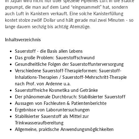
In Japan wird nicht nur über spezielle Pipelines Luft in die Städte
gepumpt, die man auf dem Land “eingesammelt” hat, sondern
auch Luft in Kanistern verkauft. Eine solche Kanisterfüllung
kostet stolze zwölf Dollar und hält gerade mal zwei Minuten - so
lange dauern sechzig bis achtzig Atemzüge.
Inhaltsverzeichnis
Sauerstoff - die Basis allen Lebens
Das große Problem: Sauerstoffschwund
Gesundheitliche Folgen der Sauerstoffunterversorgung
Verschiedene Sauerstoff-Therapieformen: Sauerstoff-
Inhalations-Therapien / Sauerstoff-Mehrschritt-Therapie
nach Prof. von Ardenne u.a.
Sauerstoffreiche Kosmetika und Getränke
Der phänomenale Durchbruch: Stabilisierter Sauerstoff
Aussagen von Fachleuten & Patientenberichte
Ergebnisse von Laboruntersuchungen
Stabilisierter Sauerstoff als Mittel zur
Trinkwasseraufbereitung
Allgemeine, praktische Anwendungsmöglichkeiten