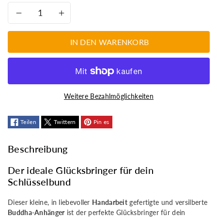
Verringere
Erhöhe
die
die
IN DEN WARENKORB
Menge
Menge
für
für
Weitere Bezahlmöglichkeiten
Zierlicher,
Zierlicher,
schöner
Teilen
Twittern
schöner
Pin es
Buddha-
Buddha-
Beschreibung
Anhänger
Anhänger
Der ideale Glücksbringer für dein
Schlüsselbund
Dieser kleine, in liebevoller
Handarbeit
gefertigte und versilberte
Buddha-Anhänger
ist der perfekte Glücksbringer für dein