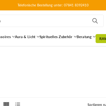
Telefonische Bestellung unter: 07841 8392410
n
ssoires
Aura & Licht
Spirituelles Zubehör
Beratung
RA
Sortieren n