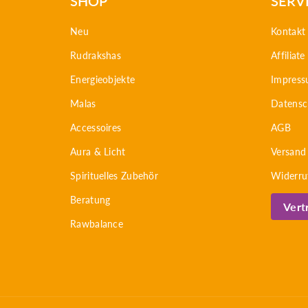
SHOP
SERV
Neu
Kontakt
Rudrakshas
Affiliat
Energieobjekte
Impres
Malas
Datensc
Accessoires
AGB
Aura & Licht
Versand
Spirituelles Zubehör
Widerru
Beratung
Vert
Rawbalance