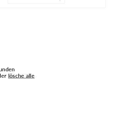
funden
der
lösche alle