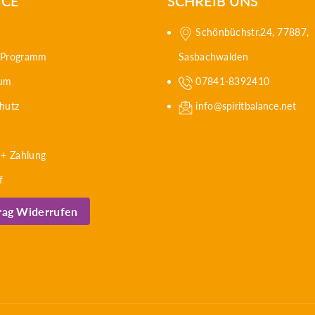
ICE
SCHREIB UNS
Schönbüchstr.24, 77887,
e Programm
Sasbachwalden
sum
07841-8392410
hutz
info@spiritbalance.net
 + Zahlung
f
rag Widerrufen